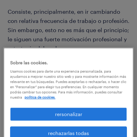
Consiste, principalmente, en ir cambiando
con relativa frecuencia de trabajo o profesión.
Sin embargo, esto no es más que el principio;
le siguen una fuerte motivación profesional y
estrategias laborales.
Sobre las cookies.
Este hábito ha sido, tradicionalmente, muy
Usamos cookies para darte una experiencia personalizada, para
controvertido. Muchas empresas no miraban
ayudarnos a mejorar nuestro sitio web y para mostrarte información más
relevante en tus búsquedas. Puedes aceptarlas o rechazarlas, o hacer clic
con buenos ojos aquellos currículums que
en "Personalizar" para elegir tus preferencias. En cualquier momento
podrás cambiar tus opciones. Para más información, puedes consultar
tenían una larga lista de empresas por las
nuestra
política de cookies.
que el candidato había pasado. No obstante,
esto ha cambiado en los últimos años y las
rersonalizar
nuevas generaciones de job hoppers tienen
mucho que ofrecer.
rechazarlas todas