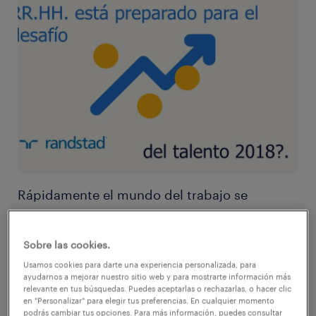
Rápidamente el mundo del trabajo se
reinventa. Establecer estrategias y prepararse
es una de las prioridades de gran parte de las
Sobre las cookies.
organizaciones. Para ello, los departamentos
Usamos cookies para darte una experiencia personalizada, para
de recursos humanos tienen un rol
ayudarnos a mejorar nuestro sitio web y para mostrarte información más
relevante en tus búsquedas. Puedes aceptarlas o rechazarlas, o hacer clic
fundamental: mutar de la gestión de recursos
en "Personalizar" para elegir tus preferencias. En cualquier momento
podrás cambiar tus opciones. Para más información, puedes consultar