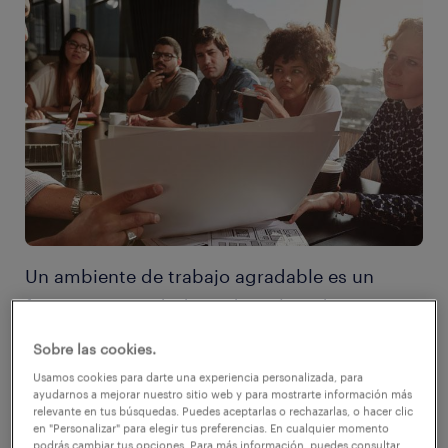
Un ambiente de trabajo agradable es un
factor que, sin duda, todo trabajador
señalaría como importante a la hora de
Sobre las cookies.
decidir incorporarse a una empresa. Si el
Usamos cookies para darte una experiencia personalizada, para
clima laboral es un punto de atracción
ayudarnos a mejorar nuestro sitio web y para mostrarte información más
relevante en tus búsquedas. Puedes aceptarlas o rechazarlas, o hacer clic
destacado, también lo es de retención (o, de
en "Personalizar" para elegir tus preferencias. En cualquier momento
podrás cambiar tus opciones. Para más información, puedes consultar