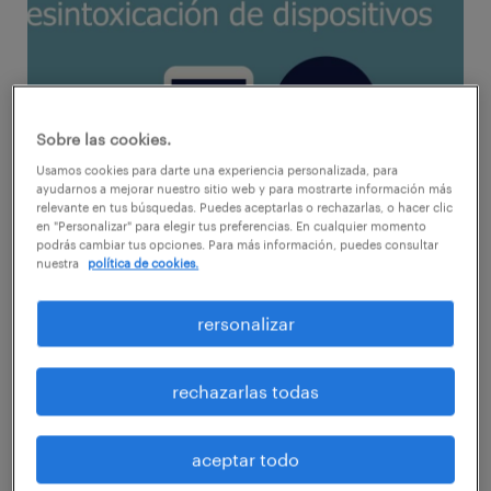
Sobre las cookies.
Usamos cookies para darte una experiencia personalizada, para
ayudarnos a mejorar nuestro sitio web y para mostrarte información más
relevante en tus búsquedas. Puedes aceptarlas o rechazarlas, o hacer clic
en "Personalizar" para elegir tus preferencias. En cualquier momento
podrás cambiar tus opciones. Para más información, puedes consultar
nuestra
política de cookies.
De acuerdo al Workmonitor de 2015, estudio
rersonalizar
de tendencias de la multinacional de RR.HH.
Randstad, 43% de los chilenos piensa que su
rechazarlas todas
empleador espera que esté disponible por
teléfono y correo electrónico durante las
aceptar todo
vacaciones y 53% cree que la empresa espera