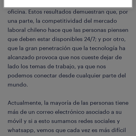
que lo haga fuera de las horas regulares de
oficina. Estos resultados demuestran que, por
una parte, la competitividad del mercado
laboral chileno hace que las personas piensen
que deben estar disponibles 24/7; y por otro,
que la gran penetración que la tecnología ha
alcanzado provoca que nos cueste dejar de
lado los temas de trabajo, ya que nos
podemos conectar desde cualquier parte del
mundo.
Actualmente, la mayoría de las personas tiene
más de un correo electrónico asociado a su
móvil y si a esto sumamos redes sociales y
whatsapp, vemos que cada vez es más difícil