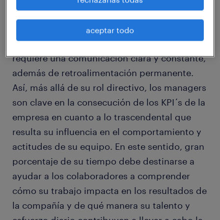
clave, ya que las personas deben conocer sus
metas y las de la organización, además de los
aceptar todo
pasos a seguir para alcanzarlas, lo que
requiere una comunicación clara y constante,
además de retroalimentación permanente.
Así, más allá de su rol directivo, los managers
son clave en la consecución de los KPI´s de la
empresa en cuanto a lo trascendental que
resulta su influencia en el comportamiento y
actitudes de su equipo. En este sentido, gran
porcentaje de su tiempo debe destinarse a
ayudar a los colaboradores a comprender
cómo su trabajo impacta en los resultados de
la compañía y de qué manera su talento y