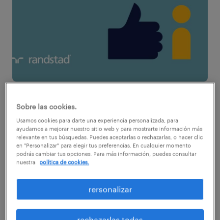
¿En qué se manifiesta la buena comunicación
Sobre las cookies.
de una jefatura?, ¿qué beneficios tiene?
Usamos cookies para darte una experiencia personalizada, para
ayudarnos a mejorar nuestro sitio web y para mostrarte información más
Primero que todo, para desarrollar de forma
relevante en tus búsquedas. Puedes aceptarlas o rechazarlas, o hacer clic
correcta a un equipo de trabajo, es
en "Personalizar" para elegir tus preferencias. En cualquier momento
podrás cambiar tus opciones. Para más información, puedes consultar
fundamental que el jefe conozca las
nuestra
política de cookies.
motivaciones, los intereses y las metas de
rersonalizar
cada uno, alineando personalidades y formas
diversas de hacer las cosas, en pos de un solo
objetivo. En este sentido, la comunicación es
rechazarlas todas