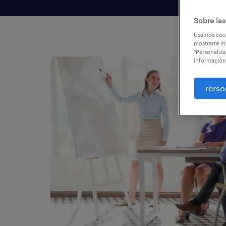
Sobre las
Usamos cook
mostrarte in
"Personaliza
información
rerso