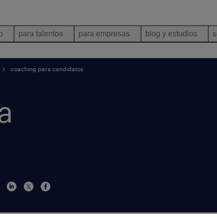
o
para talentos
para empresas
blog y estudios
s
coaching para candidatos
a