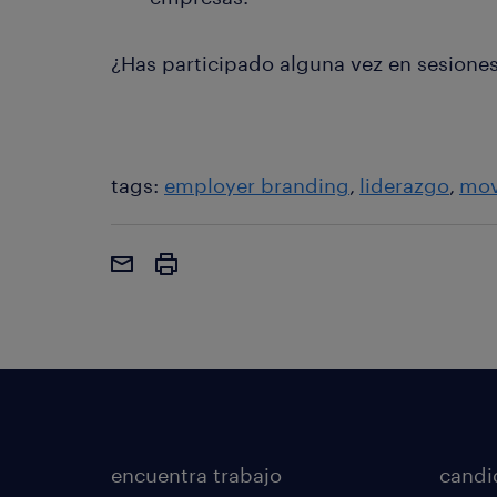
¿Has participado alguna vez en sesione
tags:
employer branding
liderazgo
mov
encuentra trabajo
candi