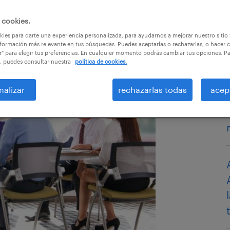
 cookies.
ies para darte una experiencia personalizada, para ayudarnos a mejorar nuestro sitio
formación más relevante en tus búsquedas. Puedes aceptarlas o rechazarlas, o hacer c
r" para elegir tus preferencias. En cualquier momento podrás cambiar tus opciones. P
, puedes consultar nuestra
política de cookies.
nalizar
rechazarlas todas
acep