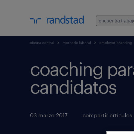
encuentra trabaj
oficina central
mercado laboral
employer branding
coaching par
candidatos
03 marzo 2017
compartir artículos