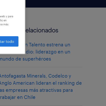
 web y para
lic en
ara más
artículos relacionados
tar todo
Historias con Talento estrena un
nuevo episodio: liderazgo en un
mundo de superhéroes
Antofagasta Minerals, Codelco y
Anglo American lideran el ranking de
las empresas más atractivas para
trabajar en Chile