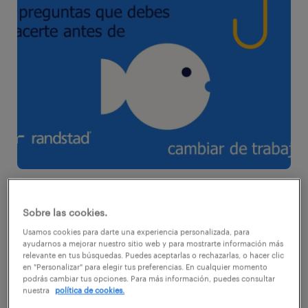
Cuando la duda y el deseo se instalan, es
muy difícil combatirlos. El volumen de la idea
Sobre las cookies.
crece día a día y, de repente, te das cuenta de
Usamos cookies para darte una experiencia personalizada, para
ayudarnos a mejorar nuestro sitio web y para mostrarte información más
que piensas todo el tiempo en lo mismo:
relevante en tus búsquedas. Puedes aceptarlas o rechazarlas, o hacer clic
en "Personalizar" para elegir tus preferencias. En cualquier momento
cambiar de trabajo. Para cambiar de aire,
podrás cambiar tus opciones. Para más información, puedes consultar
para conseguir algo mejor, para trabajar
nuestra
política de cookies.