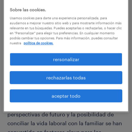
adecuada, además de comprender por qué
Sobre las cookies.
los empleados llegan hasta la organización y
Usamos cookies para darte una experiencia personalizada, para
ayudarnos a mejorar nuestro sitio web y para mostrarte información más
los motivos que los llevan a quedarse o
relevante en tus búsquedas. Puedes aceptarlas o rechazarlas, o hacer clic
en "Personalizar" para elegir tus preferencias. En cualquier momento
marcharse.
podrás cambiar tus opciones. Para más información, puedes consultar
nuestra
política de cookies.
rersonalizar
Asimismo, hay que tener en cuenta que en un
rechazarlas todas
mercado laboral cada vez más cambiante, las
firmas compiten por no perder a sus
aceptar todo
trabajadores. De esta forma, el salario, la
seguridad, un buen ambiente de trabajo, las
perspectivas de futuro y la posibilidad de
conciliar la vida laboral con la familiar se han