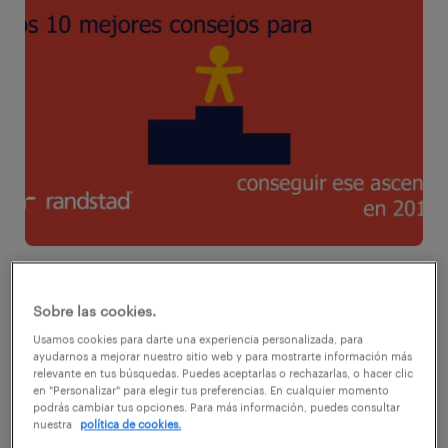
¿Estás listo para el siguiente paso en tu
carrera, pero no estás seguro de cómo llegar?
Sobre las cookies.
Toma el 2018 en tus manos y trabaja para tu
Usamos cookies para darte una experiencia personalizada, para
ayudarnos a mejorar nuestro sitio web y para mostrarte información más
próxima promoción. Usa estos 10 consejos
relevante en tus búsquedas. Puedes aceptarlas o rechazarlas, o hacer clic
en "Personalizar" para elegir tus preferencias. En cualquier momento
para ayudarte a llegar.
podrás cambiar tus opciones. Para más información, puedes consultar
nuestra
política de cookies.