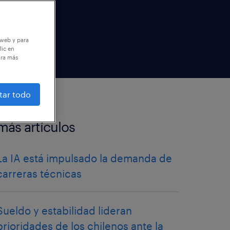
 web y para
lic en
ara más
tar todo
más artículos
La IA está impulsado la demanda de
carreras técnicas
Sueldo y estabilidad lideran
prioridades de los chilenos ante la