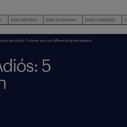
o
para talentos
para empresas
blog y estudios
s
costo del adiós: 5 claves para un offboarding estratégico
Adiós: 5
n