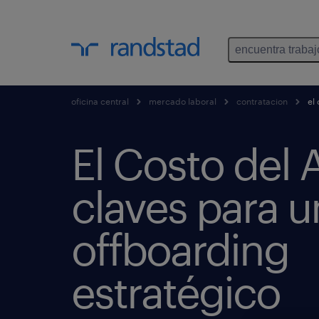
encuentra trabaj
oficina central
mercado laboral
contratacion
el 
El Costo del 
claves para u
offboarding
estratégico