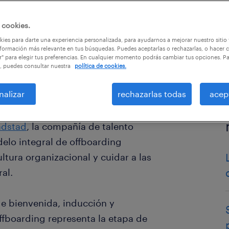
 cookies.
los
ies para darte una experiencia personalizada, para ayudarnos a mejorar nuestro sitio
formación más relevante en tus búsquedas. Puedes aceptarlas o rechazarlas, o hacer c
r" para elegir tus preferencias. En cualquier momento podrás cambiar tus opciones. P
, puedes consultar nuestra
política de cookies.
nalizar
rechazarlas todas
acep
ndstad
, la compañía de talento
delo integral de offboarding
ltura organizacional y cuidar a las
al.
de bienvenida, inducción y
ffboarding representa la etapa de