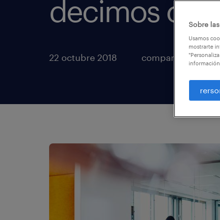
decimos cóm
Sobre las
Usamos cook
mostrarte in
"Personaliza
22 octubre 2018
compartir artículo
información
rerso