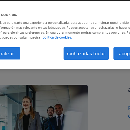
o!
 cookies.
ies para darte una experiencia personalizada, para ayudarnos a mejorar nuestro sitio
formación más relevante en tus búsquedas. Puedes aceptarlas o rechazarlas, o hacer c
r" para elegir tus preferencias. En cualquier momento podrás cambiar tus opciones. P
s
, puedes consultar nuestra
política de cookies.
nalizar
rechazarlas todas
acep