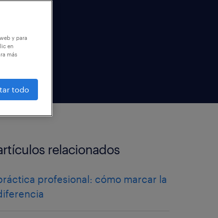
 web y para
lic en
ara más
tar todo
artículos relacionados
práctica profesional: cómo marcar la
diferencia