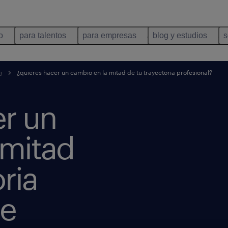
o
para talentos
para empresas
blog y estudios
s
g
¿quieres hacer un cambio en la mitad de tu trayectoria profesional?
er un
 mitad
ria
te