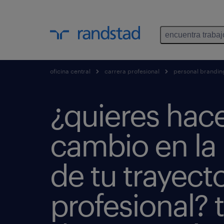
encuentra trabaj
oficina central
carrera profesional
personal brandin
¿quieres hac
cambio en la
de tu trayecto
profesional? 