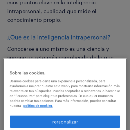
esos puntos clave es la inteligencia
intrapersonal, cualidad que mide el
conocimiento propio.
¿Qué es la inteligencia intrapersonal?
Conocerse a uno mismo es una ciencia y
supone un reto más complicado de lo que
generalmente se piensa. Saber gestionar las
Sobre las cookies.
emociones propias adecuadamente, ser
Usamos cookies para darte una experiencia personalizada, para
capaz de potenciar las virtudes y minimizar
ayudarnos a mejorar nuestro sitio web y para mostrarte información más
relevante en tus búsquedas. Puedes aceptarlas o rechazarlas, o hacer clic
los defectos resulta muy valioso en el día a
en "Personalizar" para elegir tus preferencias. En cualquier momento
día de cualquier persona.
podrás cambiar tus opciones. Para más información, puedes consultar
nuestra
política de cookies.
A esta habilidad se le conoce como
rersonalizar
inteligencia intrapersonal, un término