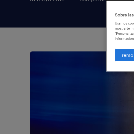
Sobre las
Usamos cook
mostrarte in
"Personaliza
información
rerso