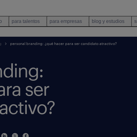
o
para talentos
para empresas
blog y estudios
s
g
personal branding: ¿qué hacer para ser candidato atractivo?
nding:
ra ser
activo?