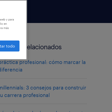
 web y para
lic en
ara más
artículos relacionados
tar todo
práctica profesional: cómo marcar la
diferencia
millennials: 3 consejos para construir
tu carrera profesional