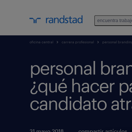
encuentra trabaj
oficina central
carrera profesional
personal brandin
personal bra
¿qué hacer pa
candidato atr
31 mayo 2018
compartir artículos