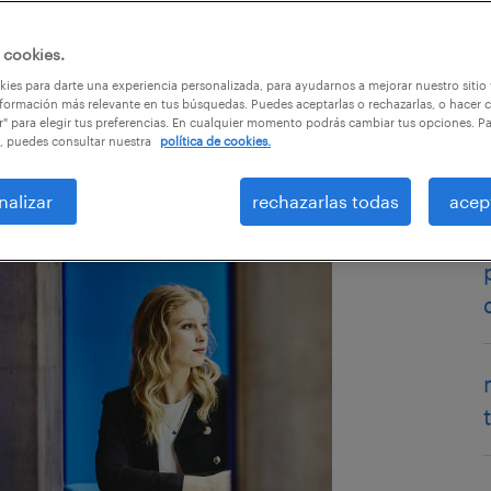
 cookies.
ies para darte una experiencia personalizada, para ayudarnos a mejorar nuestro sitio
formación más relevante en tus búsquedas. Puedes aceptarlas o rechazarlas, o hacer c
r" para elegir tus preferencias. En cualquier momento podrás cambiar tus opciones. P
, puedes consultar nuestra
política de cookies.
nalizar
rechazarlas todas
acep