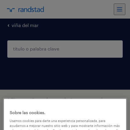
viña del mar
1 Tiempo Completo trabajo encontrado en
Viña del Mar, Valparaíso
Sobre las cookies.
Usamos cookies para darte una experiencia personalizada, para
filtro
2
ayudarnos a mejorar nuestro sitio web y para mostrarte información más