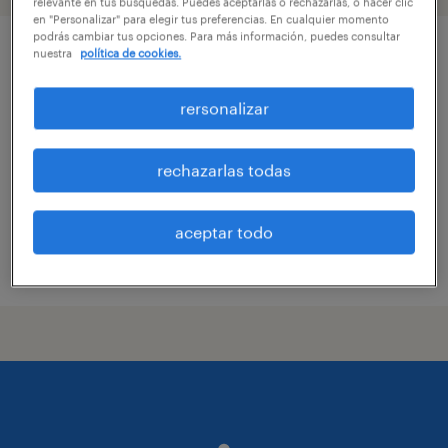
relevante en tus búsquedas. Puedes aceptarlas o rechazarlas, o hacer clic
en "Personalizar" para elegir tus preferencias. En cualquier momento
podrás cambiar tus opciones. Para más información, puedes consultar
nuestra
política de cookies.
educador/a diferencial - (valparaiso / viña
del mar)
rersonalizar
viña del mar, valparaíso
tiempo completo
rechazarlas todas
aceptar todo
publicado el 13 julio 2026