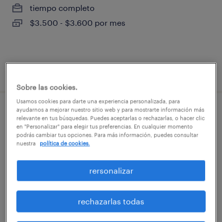
tiempo completo
$3.500 - $3.600 por mes
publicado el 29 julio 2026
Sobre las cookies.
Usamos cookies para darte una experiencia personalizada, para
ayudarnos a mejorar nuestro sitio web y para mostrarte información más
reponedor solo domingos por horas
relevante en tus búsquedas. Puedes aceptarlas o rechazarlas, o hacer clic
en "Personalizar" para elegir tus preferencias. En cualquier momento
podrás cambiar tus opciones. Para más información, puedes consultar
huechuraba, región metropolitana de santiago
nuestra
política de cookies.
tiempo completo
$3.500 - $3.600 por mes
rersonalizar
rechazarlas todas
publicado el 29 julio 2026