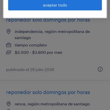
aceptar todo
reponedor solo domingos por horas
independencia, región metropolitana de
santiago
tiempo completo
$3.500 - $3.600 por mes
publicado el 29 julio 2026
reponedor solo domingos por horas
renca, región metropolitana de santiago