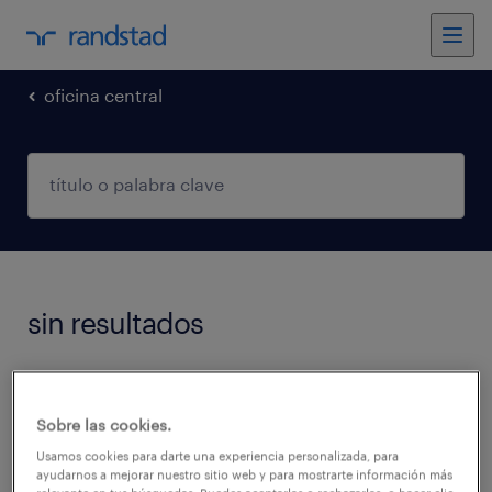
oficina central
sin resultados
No encontramos trabajos que coincidan con
estos filtros. Podés intentar modificar los
Sobre las cookies.
filtros aplicados para obtener más resultados.
Usamos cookies para darte una experiencia personalizada, para
ayudarnos a mejorar nuestro sitio web y para mostrarte información más
Las siguientes acciones pueden ayudar