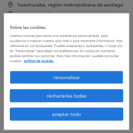
huechuraba, región metropolitana de santiago
tiempo completo
$3.500 - $3.600 por mes
Sobre las cookies.
Usamos cookies para darte una experiencia personalizada, para
ayudarnos a mejorar nuestro sitio web y para mostrarte información más
relevante en tus búsquedas. Puedes aceptarlas o rechazarlas, o hacer clic
publicado el 29 julio 2026
en "Personalizar" para elegir tus preferencias. En cualquier momento
podrás cambiar tus opciones. Para más información, puedes consultar
nuestra
política de cookies.
rersonalizar
reponedor solo domingos por horas
renca, región metropolitana de santiago
rechazarlas todas
tiempo completo
$3.500 - $3.600 por mes
aceptar todo