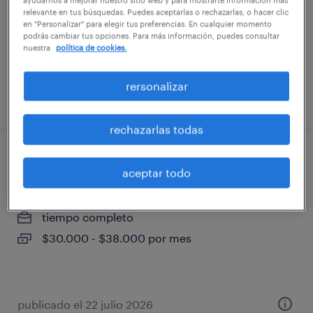
tiempo completo
relevante en tus búsquedas. Puedes aceptarlas o rechazarlas, o hacer clic
en "Personalizar" para elegir tus preferencias. En cualquier momento
$3.500 - $3.600 por mes
podrás cambiar tus opciones. Para más información, puedes consultar
nuestra
política de cookies.
rersonalizar
publicado el 29 julio 2026
rechazarlas todas
promotor/a
aceptar todo
santiago, región metropolitana de santiago
tiempo completo
$30.000 - $38.000 por mes
publicado el 22 julio 2026