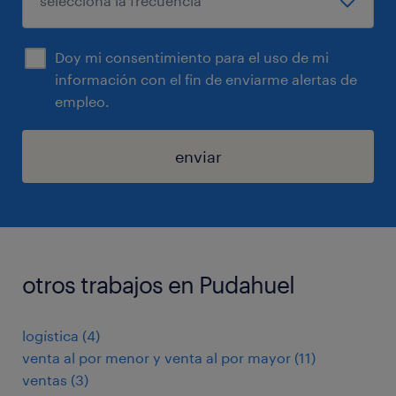
Doy mi consentimiento para el uso de mi
información con el fin de enviarme alertas de
empleo.
enviar
otros trabajos en Pudahuel
logística
(
4
)
venta al por menor y venta al por mayor
(
11
)
ventas
(
3
)