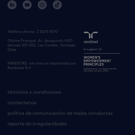
servicios transitorios
contáctanos
inhouse services
nuestras oficinas
rpo recruitment process outsourcing
regístrate candidato
Teléfono oficina: 2 3329 9370
executive search
Oficina Principal: Av. Apoquindo 4501
inclusión laboral
oficinas 501-502, Las Condes, Santiago,
Chile.
RANDSTAD, son marcas registradas por
Randstad N.V.
términos y condiciones
contáctanos
política de comunicación de malas conductas
reporte de irregularidades