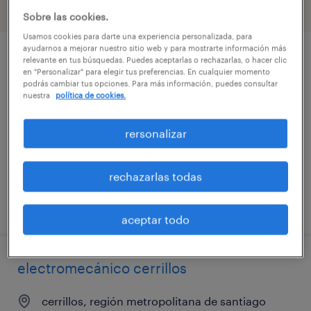
filtro
3
Sobre las cookies.
Usamos cookies para darte una experiencia personalizada, para
ayudarnos a mejorar nuestro sitio web y para mostrarte información más
técnico mecanico pudahuel
relevante en tus búsquedas. Puedes aceptarlas o rechazarlas, o hacer clic
en "Personalizar" para elegir tus preferencias. En cualquier momento
podrás cambiar tus opciones. Para más información, puedes consultar
pudahuel, región metropolitana de santiago
nuestra
política de cookies.
temporal
rersonalizar
$950.000 - $1.000.000 por mes
rechazarlas todas
publicado el 7 agosto 2026
aceptar todo
electromecánico cerrillos
cerrillos, región metropolitana de santiago