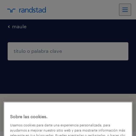
maule
1 trabajo encontrado en Linares, Maule
Sobre las cookies.
filtro
1
Usamos cookies para darte una experiencia personalizada, para
ayudarnos a mejorar nuestro sitio web y para mostrarte información más
relevante en tus búsquedas. Puedes aceptarlas o rechazarlas, o hacer clic