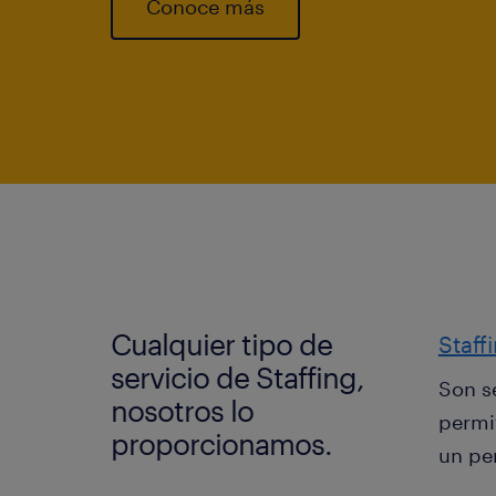
Conoce más
Cualquier tipo de
Staff
servicio de Staffing,
Son s
nosotros lo
permi
proporcionamos.
un per