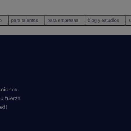
o
para talentos
para empresas
blog y estudios
s
uciones
tu fuerza
ad!