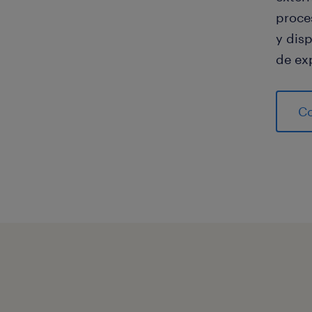
proce
y dis
de exp
Co