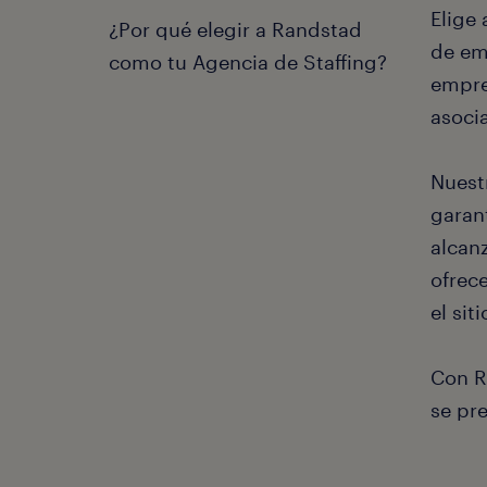
Elige
¿Por qué elegir a Randstad
de em
como tu Agencia de Staffing?
empre
asoci
Nuest
garan
alcan
ofrec
el siti
Con R
se pr