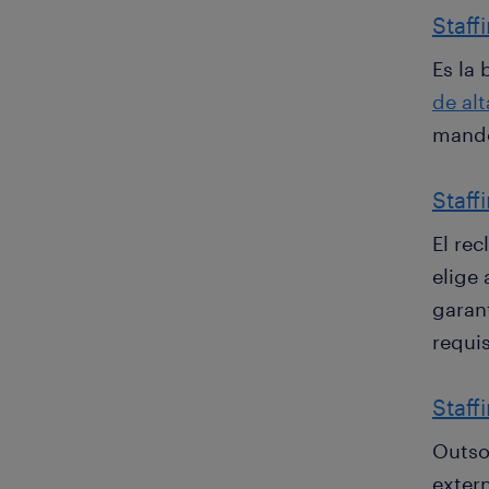
Staff
Es la
de alt
mando
Staff
El rec
elige
garan
requi
Staff
Outso
exter