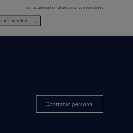
contactanos
mi randstad
portal colaboradores
obre nosotros
Contratar personal