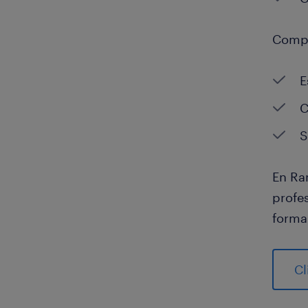
Compa
E
C
S
En Ra
profe
forma
Cl