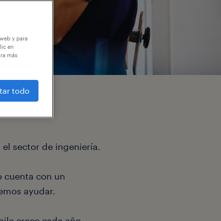
 web y para
lic en
ara más
tar todo
l sector de ingeniería.
o cuenta con un
emos ayudar.
hile crece cada año.