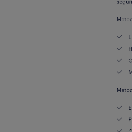
según
Metod
E
H
C
M
Metod
E
P
C