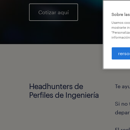
Cotizar aquí
Sobre las
Usamos cook
mostrarte in
"Personaliza
información
rerso
Headhunters de
Te ay
Perfiles de Ingeniería
Si no
depar
El re