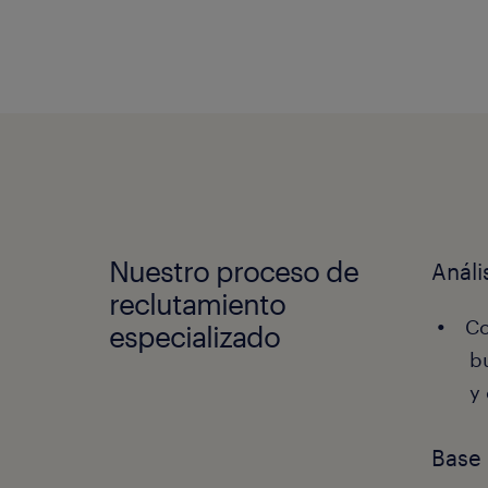
Nuestro proceso de
Análi
reclutamiento
Co
especializado
b
y
Base 