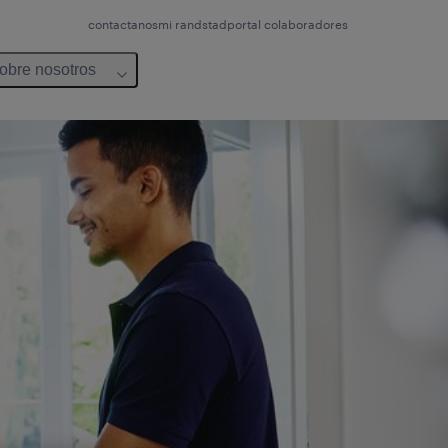
contactanos
mi randstad
portal colaboradores
obre nosotros