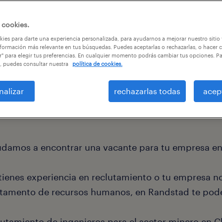
 cookies.
ies para darte una experiencia personalizada, para ayudarnos a mejorar nuestro sitio
formación más relevante en tus búsquedas. Puedes aceptarlas o rechazarlas, o hacer c
r" para elegir tus preferencias. En cualquier momento podrás cambiar tus opciones. P
, puedes consultar nuestra
política de cookies.
nalizar
rechazarlas todas
acep
udamos a encontrar una vacante para tu empresa en e
 tienes experiencia en reclutamiento o tu empresa n
tamento de recursos humanos, en Randstad te pod
clutamiento de ingenieros para el sector minero en C