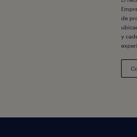
Empre
de pr
ubicac
y cad
exper
Co