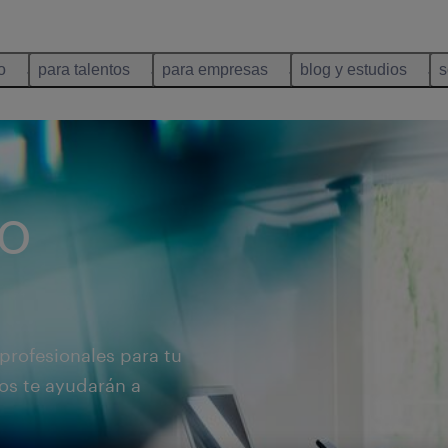
o
para talentos
para empresas
blog y estudios
s
o
profesionales para tu
os te ayudarán a