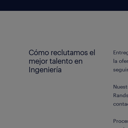
Cómo reclutamos el
Entre
mejor talento en
la of
Ingeniería
seguim
Nuestr
Rands
contac
Proce