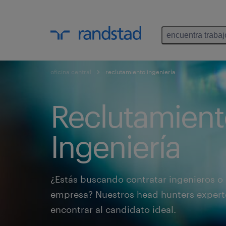
encuentra trabaj
oficina central
reclutamiento ingeniería
Reclutamient
Ingeniería
¿Estás buscando contratar ingenieros o 
empresa? Nuestros head hunters expert
encontrar al candidato ideal.