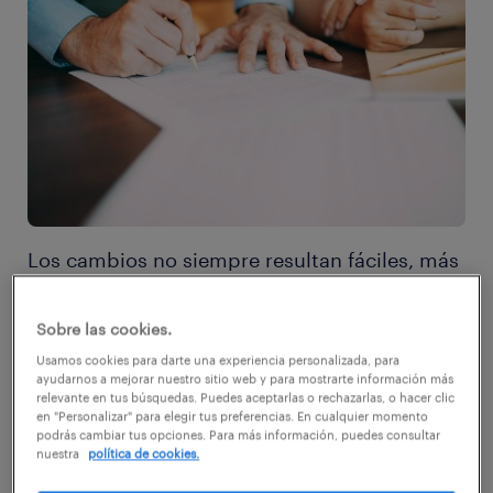
Los cambios no siempre resultan fáciles, más
aún cuando se trata del ámbito laboral. De
acuerdo a la última edición del Workmonitor,
Sobre las cookies.
estudio de tendencias del mercado del
Usamos cookies para darte una experiencia personalizada, para
ayudarnos a mejorar nuestro sitio web y para mostrarte información más
trabajo de la consultora multinacional de
relevante en tus búsquedas. Puedes aceptarlas o rechazarlas, o hacer clic
en "Personalizar" para elegir tus preferencias. En cualquier momento
RR.HH Randstad, la principal razón por la
podrás cambiar tus opciones. Para más información, puedes consultar
nuestra
política de cookies.
cual los chilenos decidieron cambiar de
trabajo en los últimos 6 meses fue por