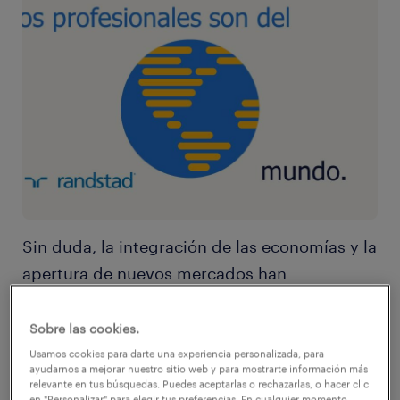
Sin duda, la integración de las economías y la
apertura de nuevos mercados han
incrementado el número de profesionales
dispuestos a emplearse fuera de su país de
Sobre las cookies.
origen, tendencia que ha avanzado
Usamos cookies para darte una experiencia personalizada, para
ayudarnos a mejorar nuestro sitio web y para mostrarte información más
rápidamente durante el último tiempo. Y los
relevante en tus búsquedas. Puedes aceptarlas o rechazarlas, o hacer clic
en "Personalizar" para elegir tus preferencias. En cualquier momento