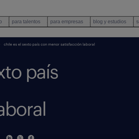
o
para talentos
para empresas
blog y estudios
s
chile es el sexto país con menor satisfacción laboral
xto país
aboral