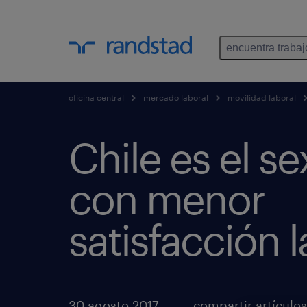
encuentra trabaj
oficina central
mercado laboral
movilidad laboral
Chile es el se
con menor
satisfacción l
30 agosto 2017
compartir artículos