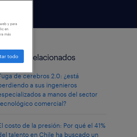
 web y para
lic en
ara más
artículos relacionados
tar todo
Fuga de cerebros 2.0: ¿está
perdiendo a sus ingenieros
especializados a manos del sector
tecnológico comercial?
El costo de la presión: Por qué el 41%
del talento en Chile ha buscado un