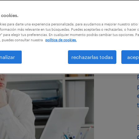
 cookies.
ies para darte una experiencia personalizada, para ayudarnos a mejorar nuestro sitio
formación más relevante en tus búsquedas. Puedes aceptarlas o rechazarlas, o hacer c
r" para elegir tus preferencias. En cualquier momento podrás cambiar tus opciones. P
, puedes consultar nuestra
política de cookies.
nalizar
rechazarlas todas
acep