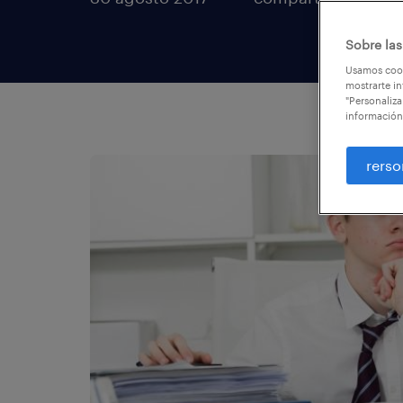
Sobre las
Usamos cook
mostrarte in
"Personaliza
información
rerso