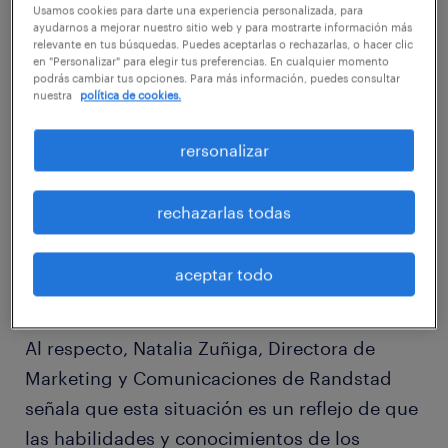
Usamos cookies para darte una experiencia personalizada, para
doce meses. Este escenario naturalmente
ayudarnos a mejorar nuestro sitio web y para mostrarte información más
relevante en tus búsquedas. Puedes aceptarlas o rechazarlas, o hacer clic
supondría que hay más profesionales
en "Personalizar" para elegir tus preferencias. En cualquier momento
disponibles en el mercado laboral. No
podrás cambiar tus opciones. Para más información, puedes consultar
nuestra
política de cookies.
obstante, 89% de los ejecutivos encuestados
en el estudio “Tendencias anuales en sueldos,
rersonalizar
beneficios y lugares de trabajo” de la
consultora multinacional de Recursos
rechazarlas todas
Humanos Randstad, cree que su empresa se
verá afectada por la escasez de talento
aceptar todo
durante 2017.
Al respecto, Natalia Zuñiga, Directora de
Marketing y Comunicaciones de Randstad
señala que esta situación es un reflejo de que
las habilidades y conocimientos de los