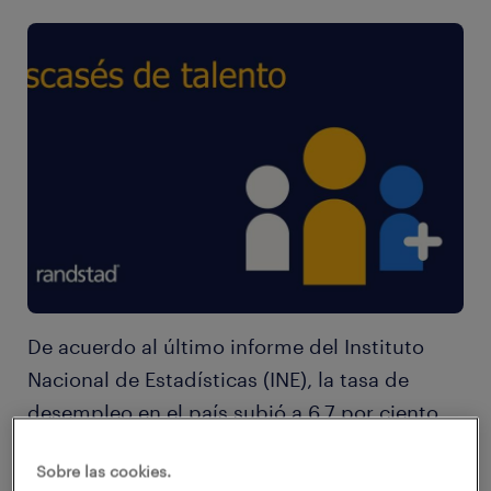
De acuerdo al último informe del Instituto
Nacional de Estadísticas (INE), la tasa de
desempleo en el país subió a 6,7 por ciento
en el trimestre móvil febrero-abril, mostrando
Sobre las cookies.
un incremento de 0,3 puntos porcentuales en