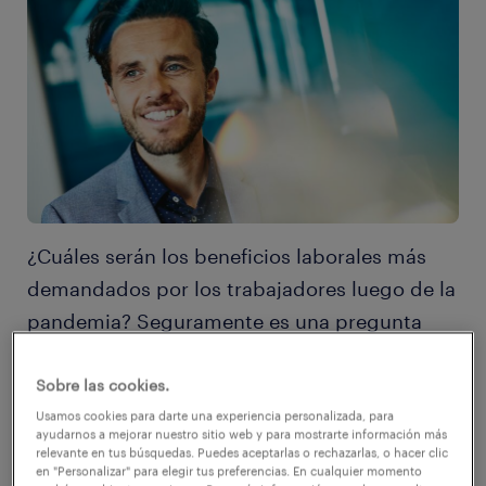
¿Cuáles serán los beneficios laborales más
demandados por los trabajadores luego de la
pandemia? Seguramente es una pregunta
que muchos directivos de RR.HH. se han
hecho.
Sobre las cookies.
Usamos cookies para darte una experiencia personalizada, para
ayudarnos a mejorar nuestro sitio web y para mostrarte información más
relevante en tus búsquedas. Puedes aceptarlas o rechazarlas, o hacer clic
en "Personalizar" para elegir tus preferencias. En cualquier momento