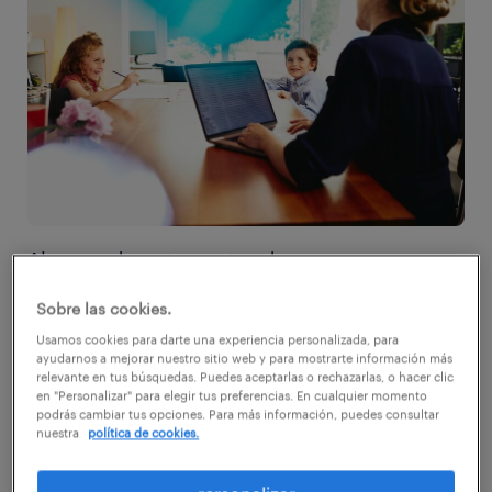
Algunos departamentos de recursos
humanos parecen estar todo el tiempo en
Sobre las cookies.
modo reactivo. O bien están cubriendo
Usamos cookies para darte una experiencia personalizada, para
vacantes imprevistas, reaccionando a las
ayudarnos a mejorar nuestro sitio web y para mostrarte información más
relevante en tus búsquedas. Puedes aceptarlas o rechazarlas, o hacer clic
prioridades comerciales siempre cambiantes
en "Personalizar" para elegir tus preferencias. En cualquier momento
podrás cambiar tus opciones. Para más información, puedes consultar
que han creado nuevas necesidades de
nuestra
política de cookies.
reclutamiento, o apresurándose a apagar otro
incendio. Pero no tiene por qué ser así. Con