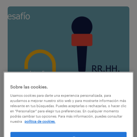
Sobre las cookies.
Usamos cookies para darte una experiencia personalizada, para
Por Maribel Pérez, directora de Staffing &
ayudarnos a mejorar nuestro sitio web y para mostrarte información más
Outsourcing de Randstad
relevante en tus búsquedas. Puedes aceptarlas o rechazarlas, o hacer clic
en "Personalizar" para elegir tus preferencias. En cualquier momento
podrás cambiar tus opciones. Para más información, puedes consultar
nuestra
política de cookies.
El mundo está cambiando. Vivimos en la era
post digital, donde el cambio tecnológico