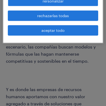
rersonalizar
constante transforma con rapidez nuestra
forma de vivir, de trabajar y de relacionarnos.
rechazarlas todas
La escasez de talento, necesidad de
transparencia y productividad es una
aceptar todo
realidad transversal independientemente de
la industria o tamaño de empresa. En este
escenario, las compañías buscan modelos y
fórmulas que las hagan mantenerse
competitivas y sostenibles en el tiempo.
Y es donde las empresas de recursos
humanos aportamos con nuestro valor
agregado a través de soluciones que