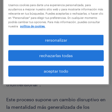
siguiente paso en la digitalización del sector
Usamos cookies para darte una experiencia personalizada, para
industrial. Según McKinsey&Company, esto
ayudarnos a mejorar nuestro sitio web y para mostrarte información más
relevante en tus búsquedas. Puedes aceptarlas o rechazarlas, o hacer clic
es debido al impulso de cuatro factores: “el
en "Personalizar" para elegir tus preferencias. En cualquier momento
podrás cambiar tus opciones. Para más información, puedes consultar
asombroso aumento en los volúmenes de
nuestra
política de cookies.
datos, la potencia de cómputo y la
conectividad; la aparición de capacidades
rersonalizar
analíticas y de inteligencia empresarial;
nuevas formas de interacción hombre-
rechazarlas todas
máquina; y mejoras en la transferencia de
instrucciones digitales al mundo físico, como
aceptar todo
la robótica avanzada y la impresión
tridimensional”.
Este proceso supone un cambio disruptivo en
la mentalidad más generalizada de los