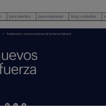
o
para talentos
para empresas
blog y estudios
s
freelancers, nuevos actores de la fuerza laboral
nuevos
 fuerza
s