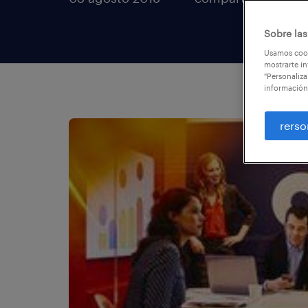
Sobre las
Usamos cook
mostrarte in
"Personaliza
información
rerso