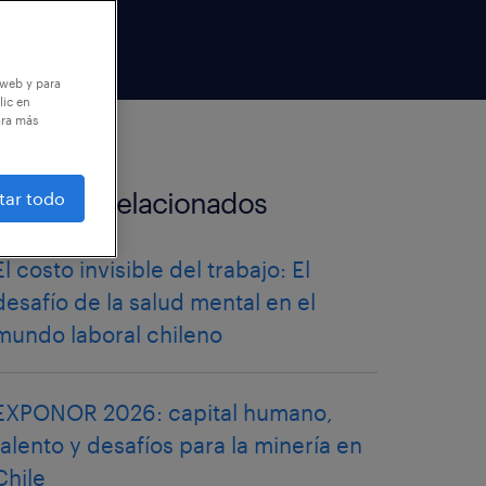
 web y para
lic en
ara más
artículos relacionados
tar todo
El costo invisible del trabajo: El
desafío de la salud mental en el
mundo laboral chileno
EXPONOR 2026: capital humano,
talento y desafíos para la minería en
Chile