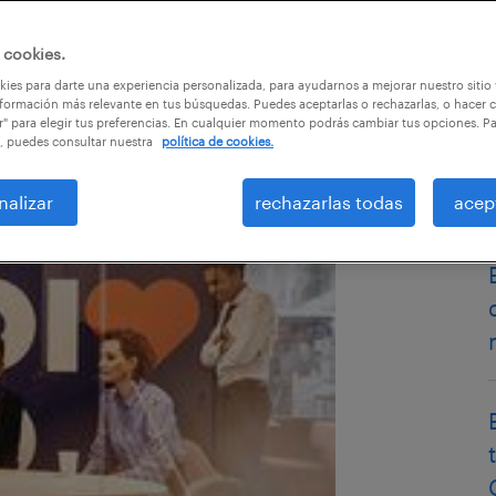
 cookies.
ies para darte una experiencia personalizada, para ayudarnos a mejorar nuestro sitio
formación más relevante en tus búsquedas. Puedes aceptarlas o rechazarlas, o hacer c
r" para elegir tus preferencias. En cualquier momento podrás cambiar tus opciones. P
, puedes consultar nuestra
política de cookies.
nalizar
rechazarlas todas
acep