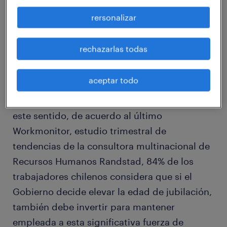
trabajar alcanzará 43% en 2050. Este
rersonalizar
escenario, entre otros factores, ha generado
debate sobre la posibilidad de retrasar la
rechazarlas todas
edad de jubilación, tomando en cuenta –
además- el bajo estándar de pensiones que
aceptar todo
tiene nuestro país en comparación a las
naciones que componen la Organización. En
este sentido, de acuerdo al último
Workmonitor, estudio trimestral de
tendencias de la consultora multinacional de
Recursos Humanos Randstad, 84% de los
trabajadores chilenos considera que si el
Gobierno decide elevar la edad de jubilación,
también debe invertir para mantener
empleada a esta significativa fuerza de