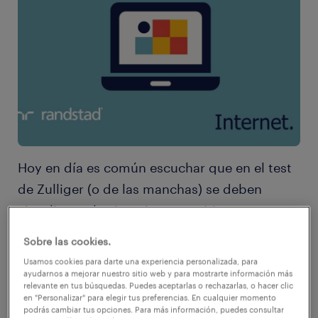
Hoy en día es común escuchar que en el test
de Zulliger (o de las manchas) se deben
visualizar solo situaciones positivas; que en
una prueba gráfica, como la persona bajo la
Sobre las cookies.
lluvia, hay que dibujar sí o sí ciertos
Usamos cookies para darte una experiencia personalizada, para
elementos; o que en el de Lüscher (o de los
ayudarnos a mejorar nuestro sitio web y para mostrarte información más
relevante en tus búsquedas. Puedes aceptarlas o rechazarlas, o hacer clic
colores) se tienen que mencionar
en "Personalizar" para elegir tus preferencias. En cualquier momento
podrás cambiar tus opciones. Para más información, puedes consultar
determinados tonos o realizar ciertas