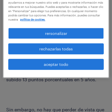
ayudarnos a mejorar nuestro sitio web y para mostrarte información más
bajó 3 en relación al trimestre
relevante en tus búsquedas. Puedes aceptarlas o rechazarlas, o hacer clic
inmediatamente anterior, alcanzando 70% de
en "Personalizar" para elegir tus preferencias. En cualquier momento
podrás cambiar tus opciones. Para más información, puedes consultar
personas “a gusto” o “muy a gusto” con su
nuestra
política de cookies.
empleador. A pesar de que este indicador
rersonalizar
nunca bajó de 66% durante 2015, lo que es
bastante positivo, el panorama resulta aún
rechazarlas todas
más auspicioso si miramos cómo se
han comportado las cifras a lo largo del
tiempo, ya que a nivel nacional el número de
aceptar todo
trabajadores que dice estar satisfecho, ha
subido 13 puntos porcentuales en 5 años.
Sin embargo, no hay que perder de vista que