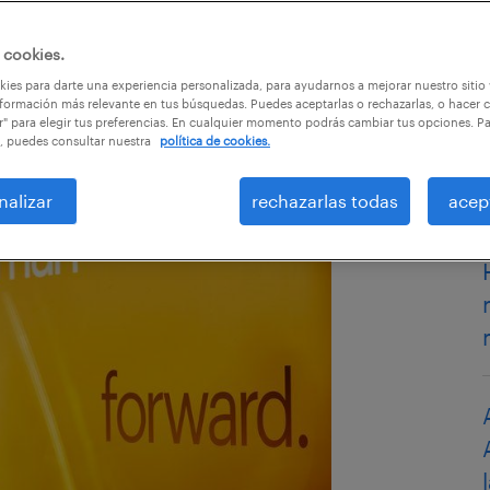
 cookies.
ies para darte una experiencia personalizada, para ayudarnos a mejorar nuestro sitio
formación más relevante en tus búsquedas. Puedes aceptarlas o rechazarlas, o hacer c
r" para elegir tus preferencias. En cualquier momento podrás cambiar tus opciones. P
, puedes consultar nuestra
política de cookies.
nalizar
rechazarlas todas
acep