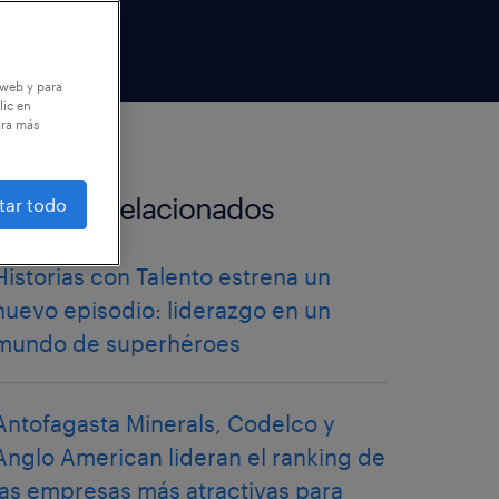
 web y para
lic en
ara más
artículos relacionados
tar todo
Historias con Talento estrena un
nuevo episodio: liderazgo en un
mundo de superhéroes
Antofagasta Minerals, Codelco y
Anglo American lideran el ranking de
las empresas más atractivas para