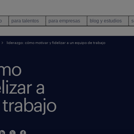
o
para talentos
para empresas
blog y estudios
s
liderazgo: cómo motivar y fidelizar a un equipo de trabajo
ómo
lizar a
 trabajo