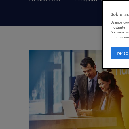
Sobre las
Usamos cook
mostrarte in
"Personaliza
información
rerso