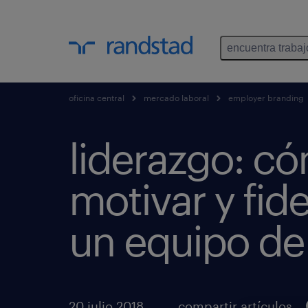
encuentra trabaj
oficina central
mercado laboral
employer branding
liderazgo: c
motivar y fide
un equipo de
20 julio 2018
compartir artículos