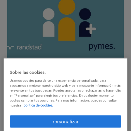
Como todas las empresas, las pymes se
Sobre las cookies.
enfrentan a una gran cantidad de desafíos,
Usamos cookies para darte una experiencia personalizada, para
ayudarnos a mejorar nuestro sitio web y para mostrarte información más
por lo que muchas veces las prioridades de
relevante en tus búsquedas. Puedes aceptarlas o rechazarlas, o hacer clic
negocio obligan a mantener en segundo
en "Personalizar" para elegir tus preferencias. En cualquier momento
podrás cambiar tus opciones. Para más información, puedes consultar
plano todo lo que no se enfoque en alcanzar
nuestra
política de cookies.
los objetivos comerciales, siendo la selección
rersonalizar
de talentos, a menudo, uno de los aspectos
que resultan desplazados. Por otro lado,