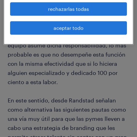
generalmente no disponen de los recursos
rechazarlas todas
suficientes para contar con su propio
departamento de Recursos Humanos y, si
aceptar todo
bien en algunas ocasiones un miembro del
equipo asume dicha responsabilidad, lo más
probable es que no desempeñe esta función
con la misma efectividad que si lo hiciera
alguien especializado y dedicado 100 por
ciento a esta labor.
En este sentido, desde Randstad señalan
como alternativa las siguientes pautas como
una vía muy útil para que las pymes lleven a
cabo una estrategia de branding que les