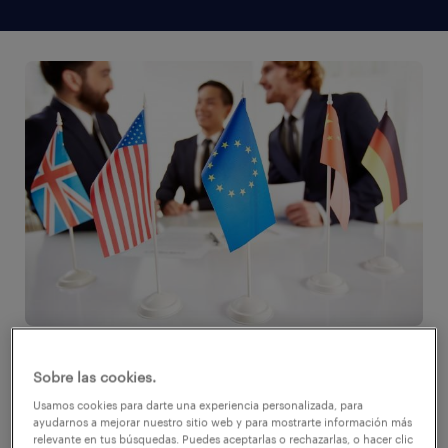
La diversidad cultural se está convirtiendo en
Sobre las cookies.
un rasgo cada vez más frecuente en las
Usamos cookies para darte una experiencia personalizada, para
empresas, con el aumento de la conectividad
ayudarnos a mejorar nuestro sitio web y para mostrarte información más
relevante en tus búsquedas. Puedes aceptarlas o rechazarlas, o hacer clic
y la colaboración global sirviendo de