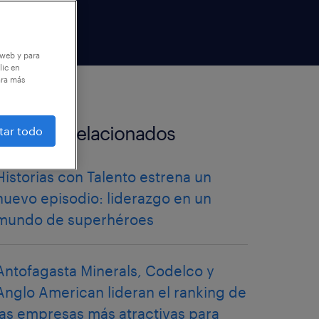
 web y para
lic en
ara más
artículos relacionados
tar todo
Historias con Talento estrena un
nuevo episodio: liderazgo en un
mundo de superhéroes
Antofagasta Minerals, Codelco y
Anglo American lideran el ranking de
las empresas más atractivas para