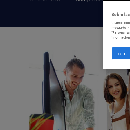
Sobre las
Usamos cook
mostrarte in
"Personaliza
información
rerso