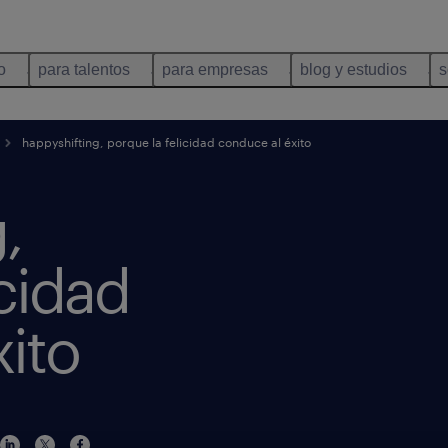
o
para talentos
para empresas
blog y estudios
s
happyshifting, porque la felicidad conduce al éxito
,
icidad
ito