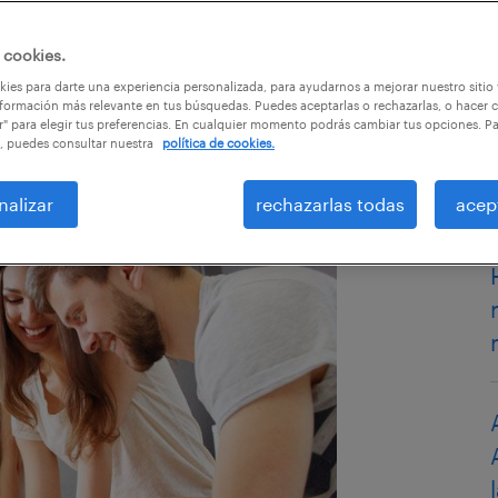
 cookies.
ies para darte una experiencia personalizada, para ayudarnos a mejorar nuestro sitio
formación más relevante en tus búsquedas. Puedes aceptarlas o rechazarlas, o hacer c
r" para elegir tus preferencias. En cualquier momento podrás cambiar tus opciones. P
, puedes consultar nuestra
política de cookies.
nalizar
rechazarlas todas
acep