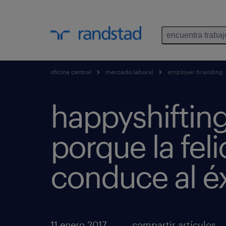
encuentra trabaj
oficina central
mercado laboral
employer branding
happyshifting
porque la fel
conduce al éx
11 enero 2017
compartir artículos