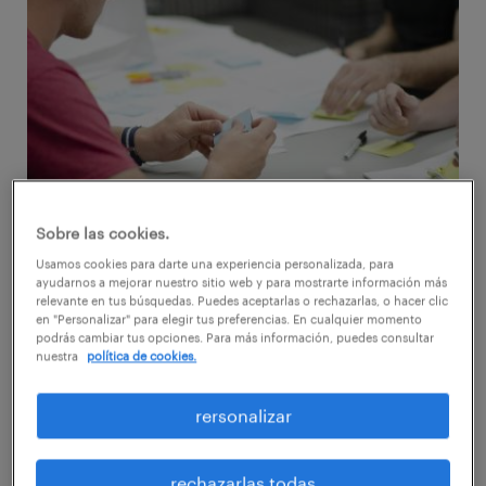
Sobre las cookies.
Usamos cookies para darte una experiencia personalizada, para
ayudarnos a mejorar nuestro sitio web y para mostrarte información más
Cada vez son más las empresas que
relevante en tus búsquedas. Puedes aceptarlas o rechazarlas, o hacer clic
en "Personalizar" para elegir tus preferencias. En cualquier momento
fomentan los entornos colaborativos para
podrás cambiar tus opciones. Para más información, puedes consultar
nuestra
política de cookies.
mejorar la productividad y el trabajo en
equipo. ¿De qué se trata esto? Dejar de lado,
rersonalizar
paso a paso, elementos clásicos del entorno
de la oficina tal como la conocemos. ¿Un
rechazarlas todas