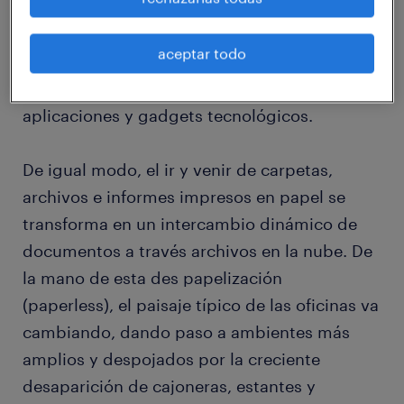
ejemplo? Las mismísimas reuniones, que en
un entorno colaborativo, dejan de ser
aceptar todo
necesariamente presenciales para convertirse
en sesiones a distancia, potenciadas por
aplicaciones y gadgets tecnológicos.
De igual modo, el ir y venir de carpetas,
archivos e informes impresos en papel se
transforma en un intercambio dinámico de
documentos a través archivos en la nube. De
la mano de esta des papelización
(paperless), el paisaje típico de las oficinas va
cambiando, dando paso a ambientes más
amplios y despojados por la creciente
desaparición de cajoneras, estantes y