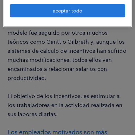
que los empleados se esforzarían más si se
aceptar todo
les ofrecía un aliciente económico basado en
el número de unidades que producían. Este
modelo fue seguido por otros muchos
teóricos como Gantt o Gilbreth y, aunque los
sistemas de cálculo de incentivos han sufrido
muchas modificaciones, todos ellos van
encaminados a relacionar salarios con
productividad.
El objetivo de los incentivos, es estimular a
los trabajadores en la actividad realizada en
sus labores diarias.
Los empleados motivados son más