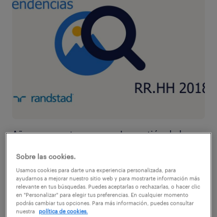
Año nuevo, retos nuevos. La gestión de los
Recursos Humanos de las empresas siempre
Sobre las cookies.
está en constante cambio y adaptación para
Usamos cookies para darte una experiencia personalizada, para
ir acorde con las tendencias del mercado
ayudarnos a mejorar nuestro sitio web y para mostrarte información más
relevante en tus búsquedas. Puedes aceptarlas o rechazarlas, o hacer clic
laboral. Así, la evolución en el siglo XXI es un
en "Personalizar" para elegir tus preferencias. En cualquier momento
podrás cambiar tus opciones. Para más información, puedes consultar
must si lo que se busca es estar a la
nuestra
política de cookies.