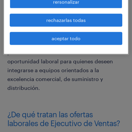
rersonalizar
objetivo es incorporar a más de 100
Ejecutivos de Ventas en Terreno para
rechazarlas todas
importantes empresas de
telecomunicaciones y cubrir más de 400
aceptar todo
vacantes en el área de Logística. Estas nuevas
posiciones brindan una excelente
oportunidad laboral para quienes deseen
integrarse a equipos orientados a la
excelencia comercial, de suministro y
distribución.
¿De qué tratan las ofertas
laborales de Ejecutivo de Ventas?