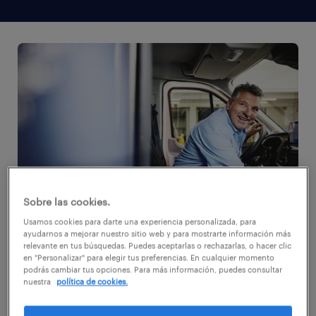
Sobre las cookies.
Usamos cookies para darte una experiencia personalizada, para
ayudarnos a mejorar nuestro sitio web y para mostrarte información más
5 de junio 2026
relevante en tus búsquedas. Puedes aceptarlas o rechazarlas, o hacer clic
en "Personalizar" para elegir tus preferencias. En cualquier momento
Randstad
, la compañía de talento líder a nivel
podrás cambiar tus opciones. Para más información, puedes consultar
nuestra
política de cookies.
global, ha lanzado una campaña masiva de
reclutamiento en la Región Metropolitana. El