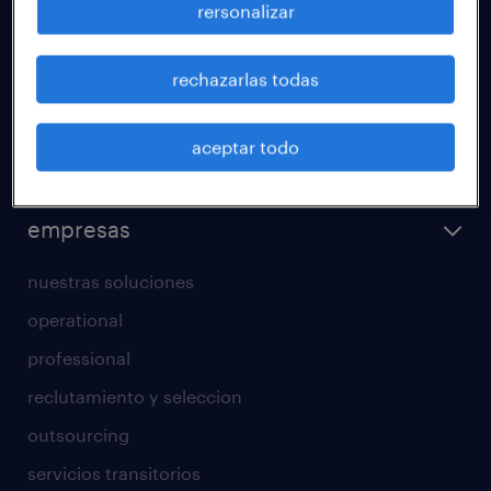
rersonalizar
áreas de especializacion
calculadora salarial
rechazarlas todas
operational
professional
aceptar todo
regístrate
empresas
nuestras soluciones
operational
professional
reclutamiento y seleccion
outsourcing
servicios transitorios