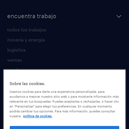
encuentra trabajo
todos los trabajos
minería y energía
logística
ventas
retail
temporal
Sobre las cookies.
tiempo completo
Usamos cookies para darte una experiencia personalizada, para
ayudarnos a mejorar nuestro sitio web y para mostrarte información más
trabaja con nosotros
relevante en tus búsquedas. Puedes aceptarlas o rechazarlas, o hacer clic
en "Personalizar" para elegir tus preferencias. En cualquier momento
candidatos
podrás cambiar tus opciones. Para más información, puedes consultar
nuestra
política de cookies.
consejos laborales