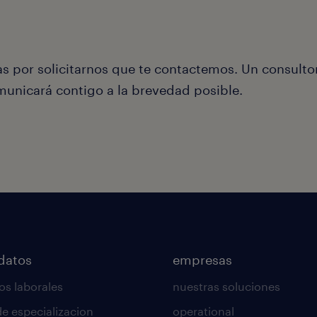
as por solicitarnos que te contactemos. Un consulto
municará contigo a la brevedad posible.
datos
empresas
os laborales
nuestras soluciones
de especializacion
operational