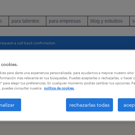
o
para talentos
para empresas
blog y estudios
s
request a call back confirmation
 cookies.
ies para darte una experiencia personalizada, para ayudarnos a mejorar nuestro sitio
formación más relevante en tus búsquedas. Puedes aceptarlas o rechazarlas, o hacer c
r" para elegir tus preferencias. En cualquier momento podrás cambiar tus opciones. P
, puedes consultar nuestra
política de cookies.
nalizar
rechazarlas todas
acep