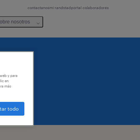
contactanos
mi randstad
portal colaboradores
obre nosotros
 web y para
lic en
ara más
tar todo