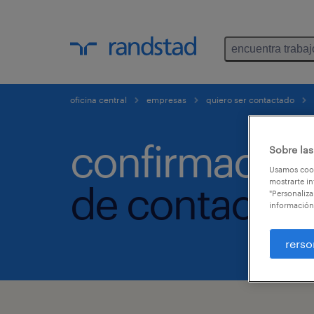
encuentra trabaj
oficina central
empresas
quiero ser contactado
confirmación
Sobre las
Usamos cook
mostrarte in
de contacto.
"Personaliza
información
rerso