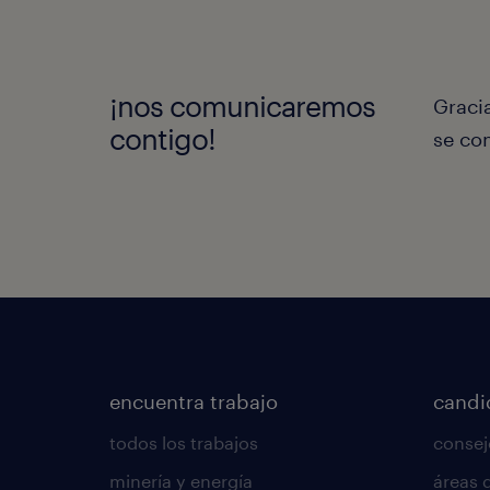
¡nos comunicaremos
Graci
contigo!
se co
encuentra trabajo
candi
todos los trabajos
consej
minería y energía
áreas 