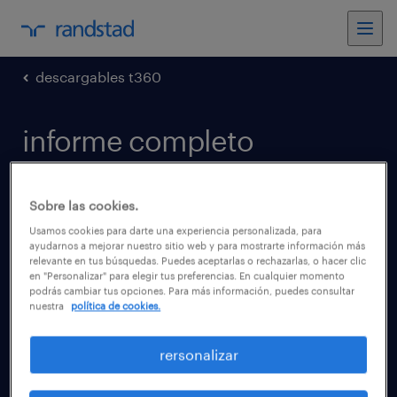
descargables t360
informe completo
rentas 2021
Sobre las cookies.
El informe de Randstad “Rentas 2021" recoge
Usamos cookies para darte una experiencia personalizada, para
ayudarnos a mejorar nuestro sitio web y para mostrarte información más
información acerca de los salarios de los
relevante en tus búsquedas. Puedes aceptarlas o rechazarlas, o hacer clic
principales perfiles gerenciales y no
en "Personalizar" para elegir tus preferencias. En cualquier momento
podrás cambiar tus opciones. Para más información, puedes consultar
gerenciales en distintas industrias del país.
nuestra
política de cookies.
Descubre las primeras posiciones del
rersonalizar
ranking!