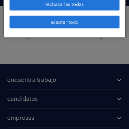
rechazarlas todas
aceptar todo
descargar informe
Los campos marcados con * son obligatorios
General
encuentra trabajo
candidatos
empresas