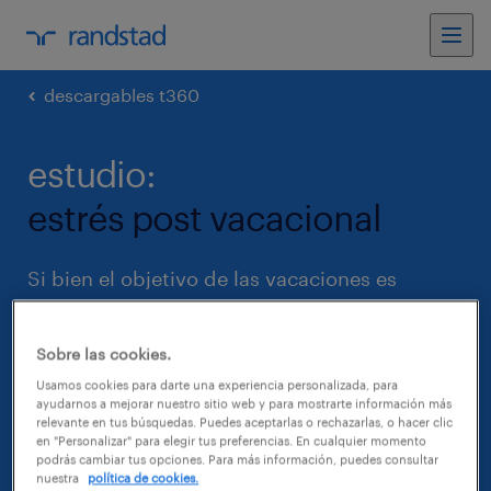
descargables t360
estudio:
estrés post vacacional
Si bien el objetivo de las vacaciones es
desconectarse del trabajo y realizar
actividades recreativas; según el estudio
Sobre las cookies.
“Tendencias de Capital Humano” de
Usamos cookies para darte una experiencia personalizada, para
ayudarnos a mejorar nuestro sitio web y para mostrarte información más
Randstad, 61% de los trabajadores sufre
relevante en tus búsquedas. Puedes aceptarlas o rechazarlas, o hacer clic
estrés post vacacional.
en "Personalizar" para elegir tus preferencias. En cualquier momento
podrás cambiar tus opciones. Para más información, puedes consultar
nuestra
política de cookies.