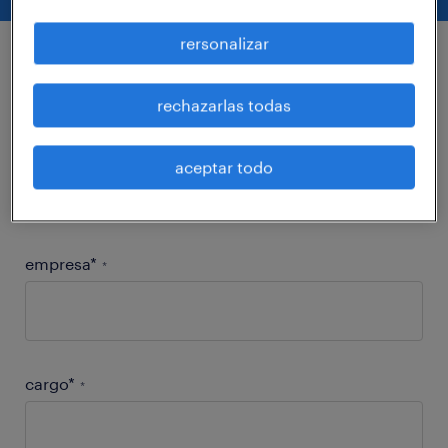
rersonalizar
descarga el estudio
rechazarlas todas
nombre y apellido*
*
aceptar todo
empresa*
*
cargo*
*