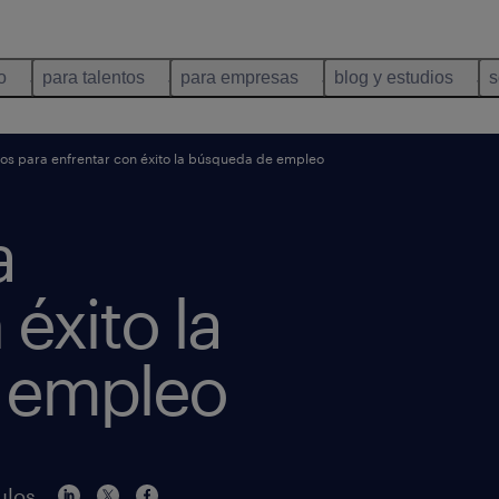
o
para talentos
para empresas
blog y estudios
s
os para enfrentar con éxito la búsqueda de empleo
a
éxito la
 empleo
ulos