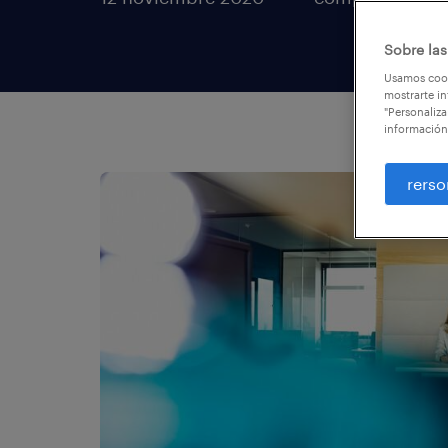
Sobre las
Usamos cook
mostrarte in
"Personaliza
información
rerso