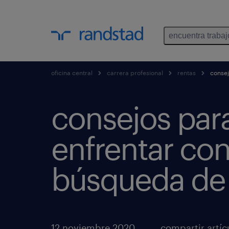
encuentra trabaj
oficina central
carrera profesional
rentas
consej
consejos par
enfrentar con 
búsqueda de
12 noviembre 2020
compartir artíc