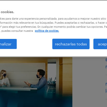
 cookies.
ies para darte una experiencia personalizada, para ayudarnos a mejorar nuestro sitio
formación más relevante en tus búsquedas. Puedes aceptarlas o rechazarlas, o hacer c
r" para elegir tus preferencias. En cualquier momento podrás cambiar tus opciones. P
, puedes consultar nuestra
política de cookies.
nalizar
rechazarlas todas
acep