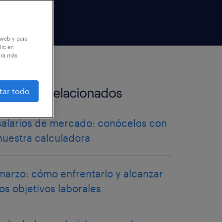
 web y para
lic en
ara más
artículos relacionados
tar todo
salarios de mercado: conócelos con
nuestra calculadora
marzo: cómo enfrentarlo y alcanzar
los objetivos laborales