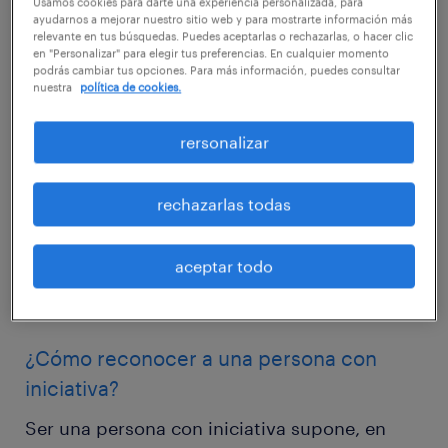
Usamos cookies para darte una experiencia personalizada, para
ayudarnos a mejorar nuestro sitio web y para mostrarte información más
creatividad, proactividad, positividad o don
relevante en tus búsquedas. Puedes aceptarlas o rechazarlas, o hacer clic
en "Personalizar" para elegir tus preferencias. En cualquier momento
de gentes -especialmente en trabajos de cara
podrás cambiar tus opciones. Para más información, puedes consultar
al público- se traduce, a menudo, en mayores
nuestra
política de cookies.
oportunidades de trabajo y de desarrollo de
rersonalizar
carrera. Por esta razón, es importante que
muestres siempre la mejor versión de ti
rechazarlas todas
mismo y expongas todo tu potencial. Eso sí,
trata de mantenerte fiel a tu personalidad y
aceptar todo
huye de mentiras y engaños que no te
servirán para nada.
¿Cómo reconocer a una persona con
iniciativa?
Ser una persona con iniciativa supone, en