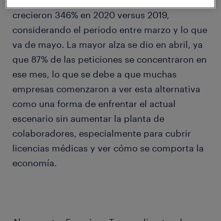
incorporación de trabajadores temporales
crecieron 346% en 2020 versus 2019,
considerando el periodo entre marzo y lo que
va de mayo. La mayor alza se dio en abril, ya
que 87% de las peticiones se concentraron en
ese mes, lo que se debe a que muchas
empresas comenzaron a ver esta alternativa
como una forma de enfrentar el actual
escenario sin aumentar la planta de
colaboradores, especialmente para cubrir
licencias médicas y ver cómo se comporta la
economía.