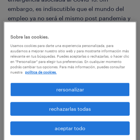
embargo, es indiscutible que el mundo del
empleo ya no será el mismo post pandemia y
todo indica que algunos cambios llegaron
para quedarse. Ante este escenario, si buscas
Sobre las cookies.
trabajo, te decimos por dónde comenzar.
Usamos cookies para darte una experiencia personalizada, para
ayudarnos a mejorar nuestro sitio web y para mostrarte información más
Revisa también el artículo con los
6 tips
relevante en tus búsquedas. Puedes aceptarlas o rechazarlas, o hacer clic
en "Personalizar" para elegir tus preferencias. En cualquier momento
para para triunfar en una entrevista por
podrás cambiar tus opciones. Para más información, puedes consultar
nuestra
política de cookies.
videollamada
.
rersonalizar
rechazarlas todas
Primero, es importante que sepas que de
acuerdo a cifras de Randstad, desde el inicio
aceptar todo
de la crisis en Chile, las solicitudes para la