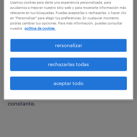
horas se nos han escapado sin saber en qué?
Usamos cookies para darte una experiencia personalizada, para
ayudarnos a mejorar nuestro sitio web y para mostrarte información más
relevante en tus búsquedas. Puedes aceptarlas o rechazarlas, o hacer clic
en "Personalizar" para elegir tus preferencias. En cualquier momento
podrás cambiar tus opciones. Para más información, puedes consultar
nuestra
política de cookies.
El tiempo es nuestro activo más valioso. Sin
rersonalizar
embargo, la impresión de ir siempre a
contrarreloj y de tener constantes
rechazarlas todas
distracciones (correos electrónicos que no
dejan de llegar a la bandeja de entrada,
aceptar todo
mensajes en el smartphone, llamadas) que
nos hacen “perder” el tiempo es una
constante.